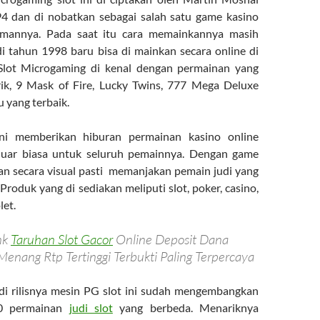
4 dan di nobatkan sebagai salah satu game kasino
amannya. Pada saat itu cara memainkannya masih
di tahun 1998 baru bisa di mainkan secara online di
 Slot Microgaming di kenal dengan permainan yang
ik, 9 Mask of Fire, Lucky Twins, 777 Mega Deluxe
u yang terbaik.
ini memberikan hiburan permainan kasino online
luar biasa untuk seluruh pemainnya. Dengan game
n secara visual pasti memanjakan pemain judi yang
roduk yang di sediakan meliputi slot, poker, casino,
let.
nk
Taruhan Slot Gacor
Online Deposit Dana
nang Rtp Tertinggi Terbukti Paling Terpercaya
k di rilisnya mesin PG slot ini sudah mengembangkan
00 permainan
judi slot
yang berbeda. Menariknya