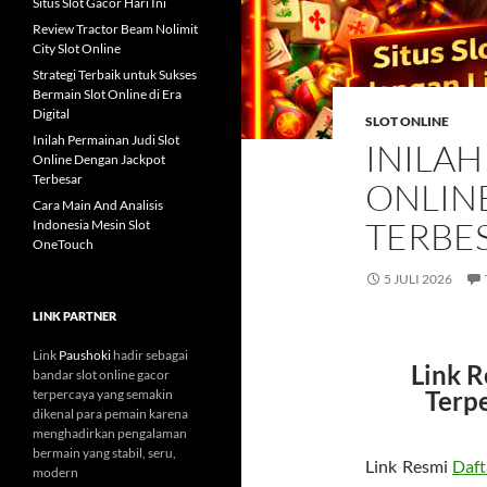
Situs Slot Gacor Hari Ini
Review Tractor Beam Nolimit
City Slot Online
Strategi Terbaik untuk Sukses
Bermain Slot Online di Era
Digital
SLOT ONLINE
Inilah Permainan Judi Slot
INILAH
Online Dengan Jackpot
Terbesar
ONLIN
Cara Main And Analisis
TERBE
Indonesia Mesin Slot
OneTouch
5 JULI 2026
LINK PARTNER
Link
Paushoki
hadir sebagai
Link R
bandar slot online gacor
Terp
terpercaya yang semakin
dikenal para pemain karena
menghadirkan pengalaman
bermain yang stabil, seru,
Link Resmi
Daft
modern