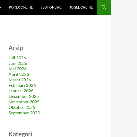
A
POKER ONLINE
SLOT ONLINE
TOGEL ONLINE
Arsip
Juli 2026
Juni 2026
Mei 2026
April 2026
Maret 2026
Februari 2026
Januari 2026
Desember 2025
November 2025
Oktober 2025
September 2025
Kategori