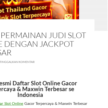
 PERMAINAN JUDI SLOT
E DENGAN JACKPOT
SAR
TINGGALKAN KOMENTAR
esmi Daftar Slot Online Gacor
ercaya & Maxwin Terbesar se
Indonesia
ar Slot Online
Gacor Terpercaya & Maxwin Terbesar