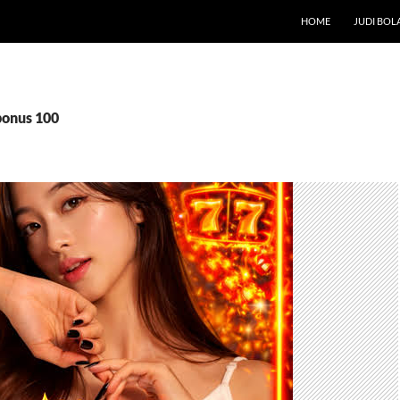
HOME
JUDI BOL
 bonus 100