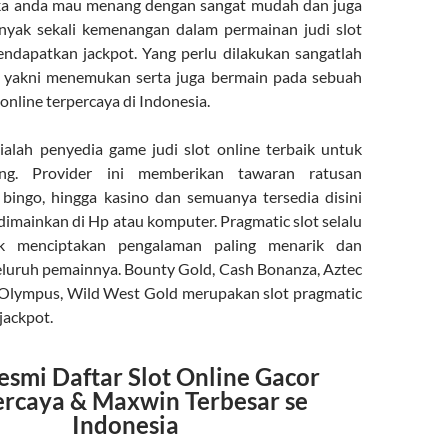
Jika anda mau menang dengan sangat mudah dan juga
yak sekali kemenangan dalam permainan judi slot
ndapatkan jackpot. Yang perlu dilakukan sangatlah
, yakni menemukan serta juga bermain pada sebuah
 online terpercaya di Indonesia.
ialah penyedia game judi slot online terbaik untuk
ing. Provider ini memberikan tawaran ratusan
 bingo, hingga kasino dan semuanya tersedia disini
dimainkan di Hp atau komputer. Pragmatic slot selalu
k menciptakan pengalaman paling menarik dan
eluruh pemainnya. Bounty Gold, Cash Bonanza, Aztec
 Olympus, Wild West Gold merupakan slot pragmatic
jackpot.
esmi Daftar Slot Online Gacor
ercaya & Maxwin Terbesar se
Indonesia