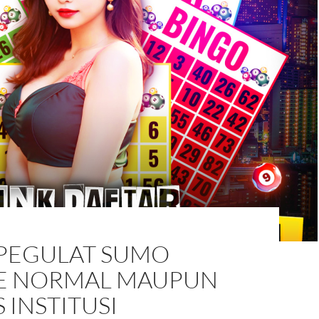
PEGULAT SUMO
E NORMAL MAUPUN
 INSTITUSI