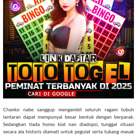
Chanko nabe sanggup mengambil seluruh ragam tubuh
lantaran dapat mempunyai besar bentuk dengan berparak.
Sedangkan tiada homo kiat nan diadopsi, tunggal situasi
secara ala historis diamati untuk pegulat serta tukang masak