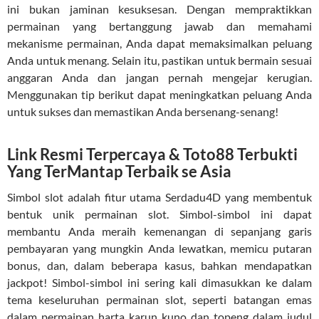
ini bukan jaminan kesuksesan. Dengan mempraktikkan
permainan yang bertanggung jawab dan memahami
mekanisme permainan, Anda dapat memaksimalkan peluang
Anda untuk menang. Selain itu, pastikan untuk bermain sesuai
anggaran Anda dan jangan pernah mengejar kerugian.
Menggunakan tip berikut dapat meningkatkan peluang Anda
untuk sukses dan memastikan Anda bersenang-senang!
Link Resmi Terpercaya & Toto88 Terbukti
Yang TerMantap Terbaik se Asia
Simbol slot adalah fitur utama Serdadu4D yang membentuk
bentuk unik permainan slot. Simbol-simbol ini dapat
membantu Anda meraih kemenangan di sepanjang garis
pembayaran yang mungkin Anda lewatkan, memicu putaran
bonus, dan, dalam beberapa kasus, bahkan mendapatkan
jackpot! Simbol-simbol ini sering kali dimasukkan ke dalam
tema keseluruhan permainan slot, seperti batangan emas
dalam permainan harta karun kuno dan topeng dalam judul