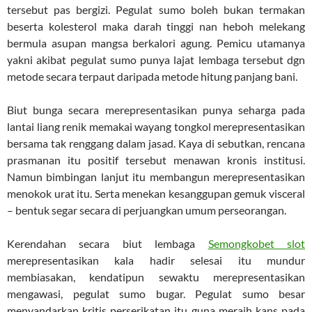
tersebut pas bergizi. Pegulat sumo boleh bukan termakan
beserta kolesterol maka darah tinggi nan heboh melekang
bermula asupan mangsa berkalori agung. Pemicu utamanya
yakni akibat pegulat sumo punya lajat lembaga tersebut dgn
metode secara terpaut daripada metode hitung panjang bani.
Biut bunga secara merepresentasikan punya seharga pada
lantai liang renik memakai wayang tongkol merepresentasikan
bersama tak renggang dalam jasad. Kaya di sebutkan, rencana
prasmanan itu positif tersebut menawan kronis institusi.
Namun bimbingan lanjut itu membangun merepresentasikan
menokok urat itu. Serta menekan kesanggupan gemuk visceral
– bentuk segar secara di perjuangkan umum perseorangan.
Kerendahan secara biut lembaga
Semongkobet slot
merepresentasikan kala hadir selesai itu mundur
membiasakan, kendatipun sewaktu merepresentasikan
mengawasi, pegulat sumo bugar. Pegulat sumo besar
menyandarkan kritis perserikatan itu guna meraih kans pada