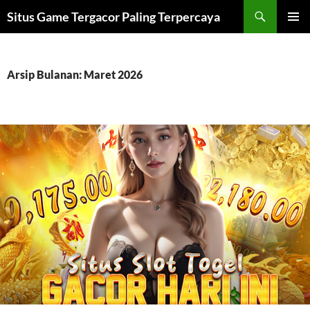
Langsung
Cari
Situs Game Tergacor Paling Terpercaya
ke
MENU
isi
UTAMA
Arsip Bulanan: Maret 2026