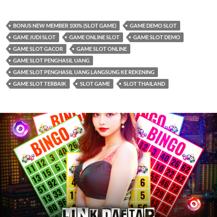
BONUS NEW MEMBER 100% (SLOT GAME)
GAME DEMO SLOT
GAME JUDI SLOT
GAME ONLINE SLOT
GAME SLOT DEMO
GAME SLOT GACOR
GAME SLOT ONLINE
GAME SLOT PENGHASIL UANG
GAME SLOT PENGHASIL UANG LANGSUNG KE REKENING
GAME SLOT TERBAIK
SLOT GAME
SLOT THAILAND