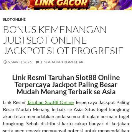
SLOT ONLINE
BONUS KEMENANGAN
JUDI SLOT ONLINE
JACKPOT SLOT PROGRESIF
5 MARET 2026
TINGGALKAN KOMENTAR
Link Resmi Taruhan Slot88 Online
Terpercaya Jackpot Paling Besar
Mudah Menang Terbaik se Asia
Link Resmi
Taruhan Slot88 Online
Terpercaya Jackpot Paling
Besar Mudah Menang Terbaik se Asia, Situs togel hongkong
akan tetap memudahkan anda semua di dalam bermain togel
hongkong. Sebab distribusi kartu cukup banyak di kerjakan
serta agen enggak mempunyai potensi untuk mengendalikan