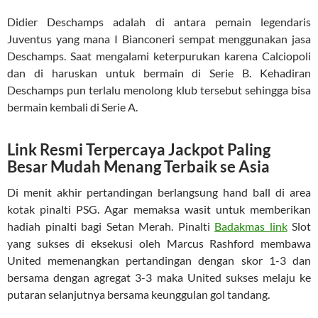
Didier Deschamps adalah di antara pemain legendaris
Juventus yang mana I Bianconeri sempat menggunakan jasa
Deschamps. Saat mengalami keterpurukan karena Calciopoli
dan di haruskan untuk bermain di Serie B. Kehadiran
Deschamps pun terlalu menolong klub tersebut sehingga bisa
bermain kembali di Serie A.
Link Resmi Terpercaya Jackpot Paling
Besar Mudah Menang Terbaik se Asia
Di menit akhir pertandingan berlangsung hand ball di area
kotak pinalti PSG. Agar memaksa wasit untuk memberikan
hadiah pinalti bagi Setan Merah. Pinalti
Badakmas link
Slot
yang sukses di eksekusi oleh Marcus Rashford membawa
United memenangkan pertandingan dengan skor 1-3 dan
bersama dengan agregat 3-3 maka United sukses melaju ke
putaran selanjutnya bersama keunggulan gol tandang.