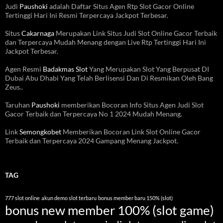
Judi
Paushoki
adalah Daftar Situs Agen Rtp Slot Gacor Online
Tertinggi Hari Ini Resmi Terpercaya Jackpot Terbesar.
Situs
Cakarnaga
Merupakan Link Situs Judi Slot Online Gacor Terbaik
dan Terpercaya Mudah Menang dengan Live Rtp Tertinggi Hari Ini
Jackpot Terbesar.
Agen Resmi
Badakmas Slot
Yang Merupakan Slot Yang Berpusat DI
Dubai Abu Dhabi Yang Telah Berlisensi Dan Di Resmikan Oleh Bang
Zeus..
Taruhan
Paushoki
memberikan Bocoran Info Situs Agen Judi Slot
Gacor Terbaik dan Terpercaya No 1 2024 Mudah Menang.
Link
Semongkobet
Memberikan Bocoran Link Slot Online Gacor
Terbaik dan Terpercaya 2024 Gampang Menang Jackpot.
TAG
777 slot online
akun demo slot terbaru
bonus member baru 150% (slot)
bonus new member 100% (slot game)