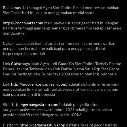
Badakmas slot
sebagai Agen Slot Online Resmi mempersembahkan
Slot Gacor hari ini, cukup menggunakan modal santai
https://roncoparts.com
merupakan situs slot gacor hari ini dengan
RTP live tertinggi gampang menang yang menjamin setiap user akan
mendapatkan
Cakarnaga
adalah login situs slot online resmi yang menawarkan
pengalaman bermain terbaik bagi para penggemar judi slot
terpercaya akses mudah
Link
Cakarnaga
ialah Agen Judi Game Bo Slot Online Terbaik Promo
Bonus Jackpot Terbesar dan Link Daftar Nama Situs Rtp Slot Gacor
Hari Ini Tertinggi dan Terpercaya 2024 Mudah Menang Indonesia.
Link
http://moorenkosicecream.com/
adalah slot online resmi yang
menyediakan link alternatif untuk akses slot yang lancar dan aman
bagi para pemain di Indonesia
Situs
http://gerbangasia-up.com/
adalah penyedia situs
slot
gacor
online
terpercaya di tahun 2025 sekaligus merupakan
provider slot88 resmi dengan winrate 100%!
Platform
https://badakmasfun.shop
daftar situs slot gacor hari ini