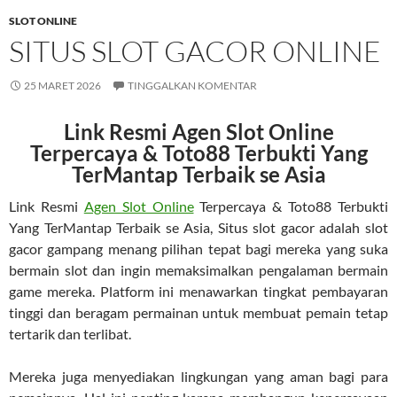
SLOT ONLINE
SITUS SLOT GACOR ONLINE
25 MARET 2026
TINGGALKAN KOMENTAR
Link Resmi Agen Slot Online
Terpercaya & Toto88 Terbukti Yang
TerMantap Terbaik se Asia
Link Resmi
Agen Slot Online
Terpercaya & Toto88 Terbukti
Yang TerMantap Terbaik se Asia, Situs slot gacor adalah slot
gacor gampang menang pilihan tepat bagi mereka yang suka
bermain slot dan ingin memaksimalkan pengalaman bermain
game mereka. Platform ini menawarkan tingkat pembayaran
tinggi dan beragam permainan untuk membuat pemain tetap
tertarik dan terlibat.
Mereka juga menyediakan lingkungan yang aman bagi para