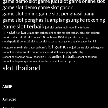
game demo slot
game judi slot
game online slot
game slot demo
game slot gacor
game slot online
game slot penghasil uang
game slot penghasil uang langsung ke rekening
game slot terbaik
judi slot online
judi slot online terbaru
link slot terbaru
mpo slot terbaru
online slot
rtp slot terbaru
situs slot terbaru
slot 4d terbaru
slot88
slot bonus 100
slot bonus 100 di depan
slot demo pg
slot deposit 25 bonus 25
slot gacor
slot gacor gampang menang
slot gacor hari ini
slot game
slot gacor maxwin
slot gacor terbaru
slot judi online
slot online gacor
slot online indonesia
slot online lapak pusat
slot online pragmatic play
slot online terbaik
slot online pragmatic play indonesia
slot online terbaru
slot online terpercaya
slot resmi
slot terbaru
slot terbaru gacor
slot thailand
ARSIP
Juli 2026
Juni 2026