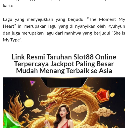
kartu.
Lagu yang menyejukkan yang berjudul “The Moment My
Heart” ini merupakan lagu yang di nyanyikan oleh Kyuhyun
dan juga merupakan lagu dari manhwa yang berjudul “She is
My Type”.
Link Resmi Taruhan Slot88 Online
Terpercaya Jackpot Paling Besar
Mudah Menang Terbaik se Asia