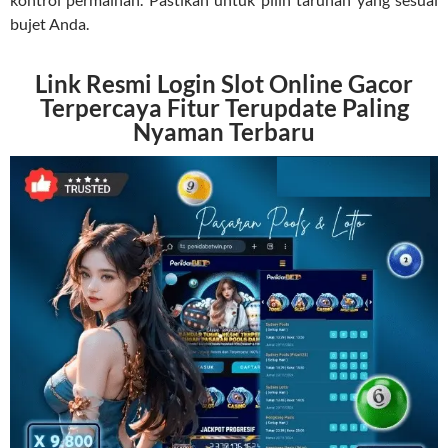
bujet Anda.
Link Resmi Login Slot Online Gacor
Terpercaya Fitur Terupdate Paling
Nyaman Terbaru