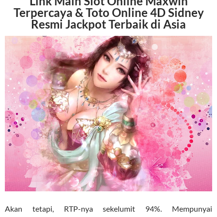
Link Main Slot Online Maxwin
Terpercaya & Toto Online 4D Sidney
Resmi Jackpot Terbaik di Asia
Akan tetapi, RTP-nya sekelumit 94%. Mempunyai