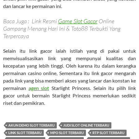
dan lancar ke permainan ini.
Baca Juga : Link Resmi
Game Slot Gacor
Online
Gampang Menang Hari Ini & Toto88 Terbukti Yang
Terpercaya
Selain itu link gacor ialah istilah yang di pakai untuk
memvisualisasikan link yang mempunyai kualitas dan
kecepatan yang lebih tinggi. Oleh karena itu dalam kerangka
permainan casino online, Sementara itu link gacor mengarah
pada link yang bisa memberi akses yang lancar dan konstan ke
permainan
agen slot
Starlight Princess. Selain itu pilih link
gacor untuk bermain Starlight Princess memerlukan sedikit
riset dan pemikiran.
AKUN DEMO SLOT TERBARU
JUDI SLOT ONLINE TERBARU
LINK SLOT TERBARU
MPO SLOT TERBARU
RTP SLOT TERBARU