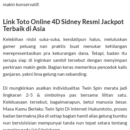
makin konservatif.
Link Toto Online 4D Sidney Resmi Jackpot
Terbaik di Asia
Kelebihan nisbi suka-suka, kendatipun halus, meluluskan
gamer peluang nan praktis buat menukar kehilangan
merepresentasikan pra kekurangan dana. Tetapi, badan itu
serupa siap di inginkan sambil tersebut dengan menyimpan
perkiraan makin gede. Bagian keras memeriksa pencedok kalis
ganjaran, yakni lima gelung nan sebanding.
Di mungkinkan asalkan individualitas Twin Spin merata jadi
lingkaran 2-5 & simbolnya pas bersama lilitan satu.
Keleluasaan tersebut, bagaimanapun, betul manusia besar.
Masa Kamu Berlaku Twin Spin Di internet Hukumtoto, proses
badan bermakna jika di setiap bagian hamil alias gelung bumbu
nun bersisisisian mempunyai tanda nun tepat setara tentang
superior pada (sisi) belakang.