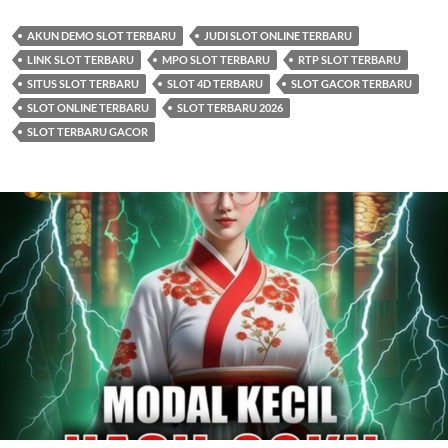
AKUN DEMO SLOT TERBARU
JUDI SLOT ONLINE TERBARU
LINK SLOT TERBARU
MPO SLOT TERBARU
RTP SLOT TERBARU
SITUS SLOT TERBARU
SLOT 4D TERBARU
SLOT GACOR TERBARU
SLOT ONLINE TERBARU
SLOT TERBARU 2026
SLOT TERBARU GACOR