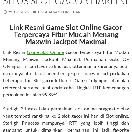
SITUS SLOT GACOR HARI INI
29 JULI 2026
TINGGALKAN KOMENTAR
Link Resmi Game Slot Online Gacor
Terpercaya Fitur Mudah Menang
Maxwin Jackpot Maximal
Link Resmi
Game Slot Online
Gacor Terpercaya Fitur Mudah
Menang Maxwin Jackpot Maximal, Permainan Gate OF
Olympus ini jadi favorite khusus slotter mania karenanya petir
merahnya itu dapat memberi jekpot maxwin s/d perkalian
beberapa ribu. Slot gacor ini hari di Gate of olympus ini adalah
referensi pertama buat anda coba. Tingkat RTP kemenangan
permainan ini ialah 99,89%
Starligh Princess ialah permainan slot online pragmatic play
yang tempati rangking ke 2 slot gacor ini hari di Slot online.
Starligh Princess mempunyai RTP yang lebih tinggi dan
gampang untuk dimainkan, permainan ini jadi favorite