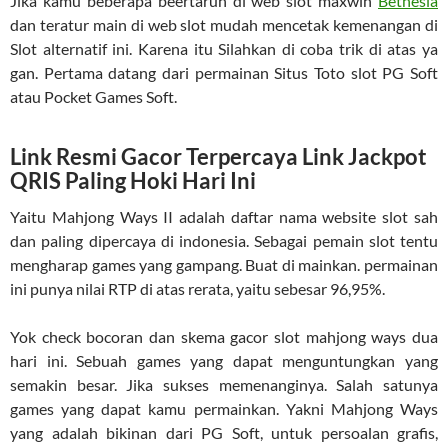
Jika kamu beberapa beertaruh di web slot maxwin
Betnesia
dan teratur main di web slot mudah mencetak kemenangan di
Slot alternatif ini. Karena itu Silahkan di coba trik di atas ya
gan. Pertama datang dari permainan Situs Toto slot PG Soft
atau Pocket Games Soft.
Link Resmi Gacor Terpercaya Link Jackpot
QRIS Paling Hoki Hari Ini
Yaitu Mahjong Ways II adalah daftar nama website slot sah
dan paling dipercaya di indonesia. Sebagai pemain slot tentu
mengharap games yang gampang. Buat di mainkan. permainan
ini punya nilai RTP di atas rerata, yaitu sebesar 96,95%.
Yok check bocoran dan skema gacor slot mahjong ways dua
hari ini. Sebuah games yang dapat menguntungkan yang
semakin besar. Jika sukses memenanginya. Salah satunya
games yang dapat kamu permainkan. Yakni Mahjong Ways
yang adalah bikinan dari PG Soft, untuk persoalan grafis,