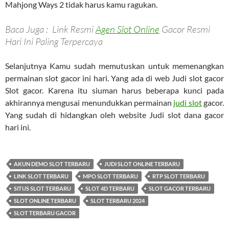
Mahjong Ways 2 tidak harus kamu ragukan.
Baca Juga : Link Resmi
Agen Slot Online
Gacor Resmi
Hari Ini Paling Terpercaya
Selanjutnya Kamu sudah memutuskan untuk memenangkan
permainan slot gacor ini hari. Yang ada di web Judi slot gacor
Slot gacor. Karena itu siuman harus beberapa kunci pada
akhirannya mengusai menundukkan permainan
judi slot
gacor.
Yang sudah di hidangkan oleh website Judi slot dana gacor
hari ini.
AKUN DEMO SLOT TERBARU
JUDI SLOT ONLINE TERBARU
LINK SLOT TERBARU
MPO SLOT TERBARU
RTP SLOT TERBARU
SITUS SLOT TERBARU
SLOT 4D TERBARU
SLOT GACOR TERBARU
SLOT ONLINE TERBARU
SLOT TERBARU 2024
SLOT TERBARU GACOR