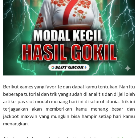
Berikut games yang favorite dan dapat kamu tentukan. Nah itu
beberapa tutorial dan trik yang sudah di analitis dan di jeli oleh
artikel pas slot mudah menang hari ini di seluruh dunia. Trik ini
terjagaakan akan memberikan kamu menang besar dan
jackpot maxwin yang mungkin bisa hampir setiap hari kamu
menangkan.