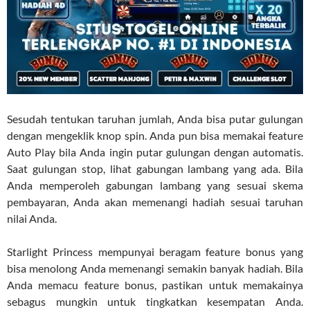
Sesudah tentukan taruhan jumlah, Anda bisa putar gulungan
dengan mengeklik knop spin. Anda pun bisa memakai feature
Auto Play bila Anda ingin putar gulungan dengan automatis.
Saat gulungan stop, lihat gabungan lambang yang ada. Bila
Anda memperoleh gabungan lambang yang sesuai skema
pembayaran, Anda akan memenangi hadiah sesuai taruhan
nilai Anda.
Starlight Princess mempunyai beragam feature bonus yang
bisa menolong Anda memenangi semakin banyak hadiah. Bila
Anda memacu feature bonus, pastikan untuk memakainya
sebagus mungkin untuk tingkatkan kesempatan Anda.