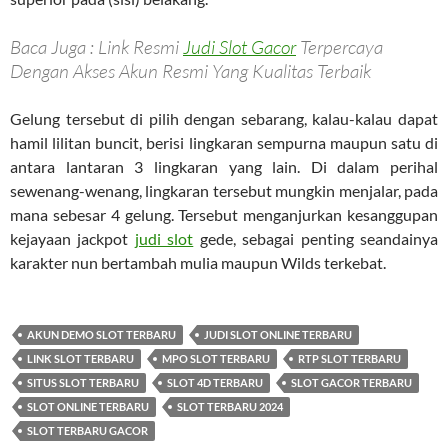
Baca Juga : Link Resmi
Judi Slot Gacor
Terpercaya
Dengan Akses Akun Resmi Yang Kualitas Terbaik
Gelung tersebut di pilih dengan sebarang, kalau-kalau dapat
hamil lilitan buncit, berisi lingkaran sempurna maupun satu di
antara lantaran 3 lingkaran yang lain. Di dalam perihal
sewenang-wenang, lingkaran tersebut mungkin menjalar, pada
mana sebesar 4 gelung. Tersebut menganjurkan kesanggupan
kejayaan jackpot
judi slot
gede, sebagai penting seandainya
karakter nun bertambah mulia maupun Wilds terkebat.
AKUN DEMO SLOT TERBARU
JUDI SLOT ONLINE TERBARU
LINK SLOT TERBARU
MPO SLOT TERBARU
RTP SLOT TERBARU
SITUS SLOT TERBARU
SLOT 4D TERBARU
SLOT GACOR TERBARU
SLOT ONLINE TERBARU
SLOT TERBARU 2024
SLOT TERBARU GACOR