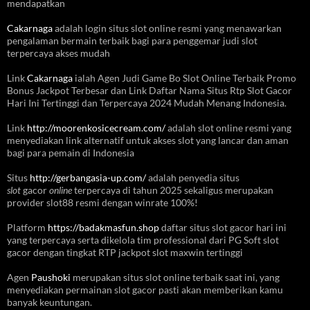
mendapatkan
Cakarnaga
adalah login situs slot online resmi yang menawarkan
pengalaman bermain terbaik bagi para penggemar judi slot
terpercaya akses mudah
Link
Cakarnaga
ialah Agen Judi Game Bo Slot Online Terbaik Promo
Bonus Jackpot Terbesar dan Link Daftar Nama Situs Rtp Slot Gacor
Hari Ini Tertinggi dan Terpercaya 2024 Mudah Menang Indonesia.
Link
http://moorenkosicecream.com/
adalah slot online resmi yang
menyediakan link alternatif untuk akses slot yang lancar dan aman
bagi para pemain di Indonesia
Situs
http://gerbangasia-up.com/
adalah penyedia situs
slot
gacor
online
terpercaya di tahun 2025 sekaligus merupakan
provider slot88 resmi dengan winrate 100%!
Platform
https://badakmasfun.shop
daftar situs slot gacor hari ini
yang terpercaya serta dikelola tim professional dari PG Soft slot
gacor dengan tingkat RTP jackpot slot maxwin tertinggi
Agen
Paushoki
merupakan situs slot online terbaik saat ini, yang
menyediakan permainan slot gacor pasti akan memberikan kamu
banyak keuntungan.