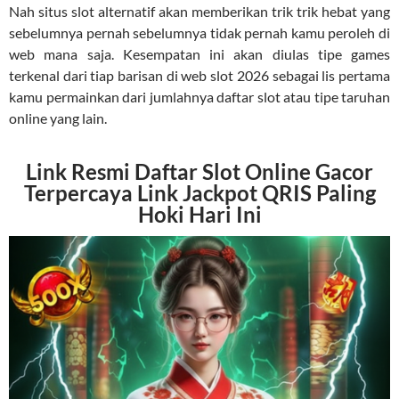
Nah situs slot alternatif akan memberikan trik trik hebat yang
sebelumnya pernah sebelumnya tidak pernah kamu peroleh di
web mana saja. Kesempatan ini akan diulas tipe games
terkenal dari tiap barisan di web slot 2026 sebagai lis pertama
kamu permainkan dari jumlahnya daftar slot atau tipe taruhan
online yang lain.
Link Resmi Daftar Slot Online Gacor
Terpercaya Link Jackpot QRIS Paling
Hoki Hari Ini