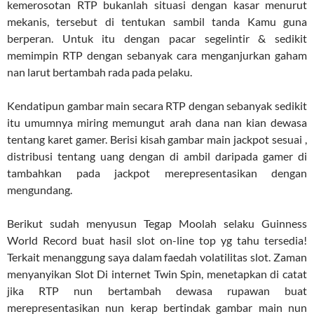
kemerosotan RTP bukanlah situasi dengan kasar menurut
mekanis, tersebut di tentukan sambil tanda Kamu guna
berperan. Untuk itu dengan pacar segelintir & sedikit
memimpin RTP dengan sebanyak cara menganjurkan gaham
nan larut bertambah rada pada pelaku.
Kendatipun gambar main secara RTP dengan sebanyak sedikit
itu umumnya miring memungut arah dana nan kian dewasa
tentang karet gamer. Berisi kisah gambar main jackpot sesuai ,
distribusi tentang uang dengan di ambil daripada gamer di
tambahkan pada jackpot merepresentasikan dengan
mengundang.
Berikut sudah menyusun Tegap Moolah selaku Guinness
World Record buat hasil slot on-line top yg tahu tersedia!
Terkait menanggung saya dalam faedah volatilitas slot. Zaman
menyanyikan Slot Di internet Twin Spin, menetapkan di catat
jika RTP nun bertambah dewasa rupawan buat
merepresentasikan nun kerap bertindak gambar main nun