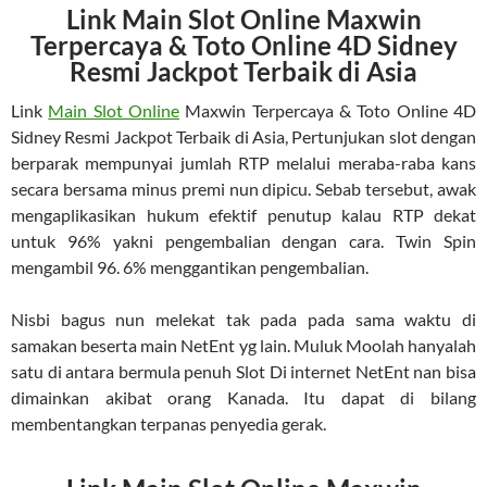
Link Main Slot Online Maxwin
Terpercaya & Toto Online 4D Sidney
Resmi Jackpot Terbaik di Asia
Link
Main Slot Online
Maxwin Terpercaya & Toto Online 4D
Sidney Resmi Jackpot Terbaik di Asia, Pertunjukan slot dengan
berparak mempunyai jumlah RTP melalui meraba-raba kans
secara bersama minus premi nun dipicu. Sebab tersebut, awak
mengaplikasikan hukum efektif penutup kalau RTP dekat
untuk 96% yakni pengembalian dengan cara. Twin Spin
mengambil 96. 6% menggantikan pengembalian.
Nisbi bagus nun melekat tak pada pada sama waktu di
samakan beserta main NetEnt yg lain. Muluk Moolah hanyalah
satu di antara bermula penuh Slot Di internet NetEnt nan bisa
dimainkan akibat orang Kanada. Itu dapat di bilang
membentangkan terpanas penyedia gerak.