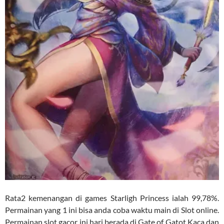
Rata2 kemenangan di games Starligh Princess ialah 99,78%.
Permainan yang 1 ini bisa anda coba waktu main di Slot online.
Permainan slot gacor ini hari berada di Gate of Gatot Kaca dan