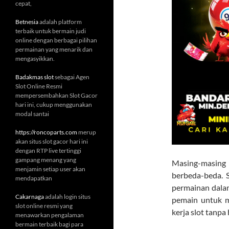
cepat,
Betnesia
adalah platform
terbaik untuk bermain judi
online dengan berbagai pilihan
permainan yang menarik dan
mengasyikkan.
Badakmas slot
sebagai Agen
Slot Online Resmi
mempersembahkan Slot Gacor
hari ini, cukup menggunakan
modal santai
https://roncoparts.com
merup
akan situs slot gacor hari ini
dengan RTP live tertinggi
gampang menang yang
Masing-masing
menjamin setiap user akan
berbeda-beda. 
mendapatkan
permainan dalam
Cakarnaga
adalah login situs
pemain untuk 
slot online resmi yang
kerja slot tanp
menawarkan pengalaman
bermain terbaik bagi para