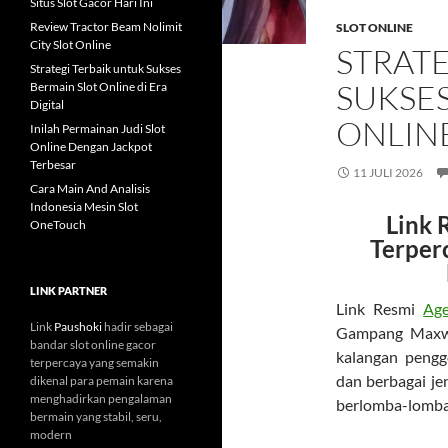
Situs Slot Gacor Hari Ini
Review Tractor Beam Nolimit
SLOT ONLINE
City Slot Online
STRATE
Strategi Terbaik untuk Sukses
SUKSES
Bermain Slot Online di Era
Digital
ONLINE
Inilah Permainan Judi Slot
Online Dengan Jackpot
Terbesar
11 JULI 2026
Cara Main And Analisis
Indonesia Mesin Slot
Link 
OneTouch
Terper
LINK PARTNER
Link Resmi
Age
Link
Paushoki
hadir sebagai
Gampang Maxwin
bandar slot online gacor
kalangan peng
terpercaya yang semakin
dan berbagai je
dikenal para pemain karena
menghadirkan pengalaman
berlomba-lomba 
bermain yang stabil, seru,
modern