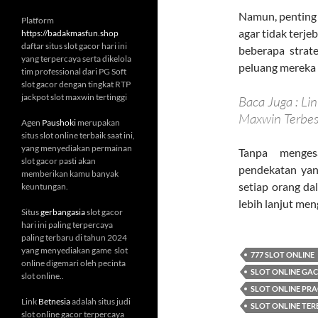
Namun, penting
Platform
agar tidak terj
https://badakmasfun.shop
daftar situs slot gacor hari ini
beberapa strat
yang terpercaya serta dikelola
peluang mereka 
tim professional dari PG Soft
slot gacor dengan tingkat RTP
jackpot slot maxwin tertinggi
Baca Juga : Li
Maxwin Terbesa
Agen
Paushoki
merupakan
situs slot online terbaik saat ini,
yang menyediakan permainan
Tanpa menges
slot gacor pasti akan
pendekatan yan
memberikan kamu banyak
setiap orang da
keuntungan.
lebih lanjut me
Situs
gerbangasia
slot gacor
hari ini paling terpercaya
paling terbaru di tahun 2024
yang menyediakan game slot
777 SLOT ONLINE
online digemari oleh pecinta
SLOT ONLINE GA
slot online..
SLOT ONLINE PR
Link
Betnesia
adalah situs judi
SLOT ONLINE TER
slot online gacor terpercaya