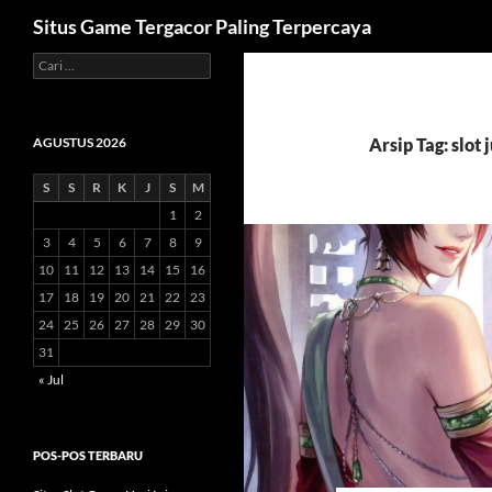
Cari
Situs Game Tergacor Paling Terpercaya
C
Langsung
a
ke
r
isi
i
u
AGUSTUS 2026
Arsip Tag: slot 
n
t
S
S
R
K
J
S
M
u
1
2
k
:
3
4
5
6
7
8
9
10
11
12
13
14
15
16
17
18
19
20
21
22
23
24
25
26
27
28
29
30
31
« Jul
POS-POS TERBARU