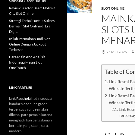
Situs Slot Gacor Hari Ini
Review Tractor Beam Nolimit
SLOT ONLINE
City Slot Online
MAINK
Strategi Terbaik untuk Sukses
SLOTS
Bermain Slot Online di Era
Digital
MENAR
Inilah Permainan Judi Slot
Online Dengan Jackpot
Terbesar
25 MEI 2026
Cara Main And Analisis
Indonesia Mesin Slot
OneTouch
Table of Co
Link Resmi Ba
LINK PARTNER
Winrate Terti
Link Resmi Ba
Link
Paushoki
hadir sebagai
Winrate Terti
bandar slot online gacor
terpercaya yang semakin
Link Resm
dikenal para pemain karena
Terperca
menghadirkan pengalaman
bermain yang stabil, seru,
modern