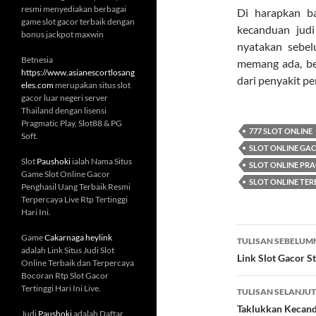
resmi menyediakan berbagai
Di harapkan ba
game slot gacor terbaik dengan
kecanduan judi
bonus jackpot maxwin
nyatakan sebel
Betnesia
memang ada, be
https://www.asianescortlosang
dari penyakit pe
eles.com
merupakan situs slot
gacor luar negeri server
Thailand dengan lisensi
Pragmatic Play, Slot88 & PG
777 SLOT ONLINE
Soft.
SLOT ONLINE GA
Slot
Paushoki
ialah Nama Situs
SLOT ONLINE PR
Game Slot Online Gacor
SLOT ONLINE TER
Penghasil Uang Terbaik Resmi
Terpercaya Live Rtp Tertinggi
Hari Ini.
Game
Cakarnaga heylink
TULISAN SEBELUM
adalah Link Situs Judi Slot
Navigasi
Link Slot Gacor St
Online Terbaik dan Terpercaya
Bocoran Rtp Slot Gacor
Tulisan
Tertinggi Hari Ini Live.
TULISAN SELANJU
Taklukkan Kecand
Judi
Paushoki
adalah Daftar