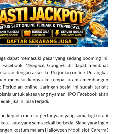
 juga dapat memasuki pasar yang sedang booming ini.
ti Facebook, MySpace, Google+, dll dapat membuat
erkaitan dengan akses ke Perjudian online. Perangkat
akan memasukkannya ke tempat utama membangun
Perjudian online. Jaringan sosial ini sudah terkait
bisnis untuk akses yang nyaman. IPO Facebook akan
ak jika ini bisa terjadi.
an kepada mereka pertanyaan yang sama lagi tetapi
kata-kata yang sama sekali berbeda. Siapa yang ingin
dengan kostum malam Halloween Mobil slot Carerra?