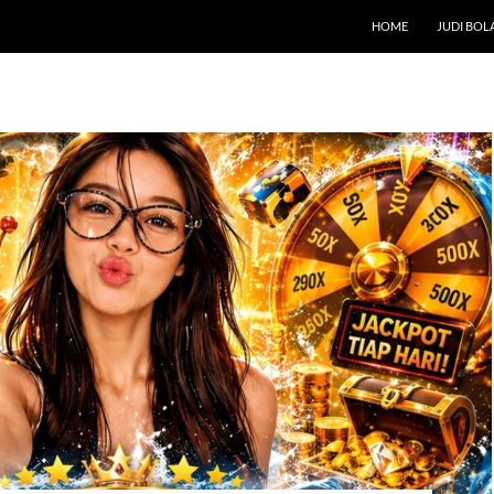
HOME
JUDI BOL