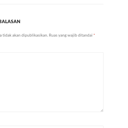
BALASAN
 tidak akan dipublikasikan.
Ruas yang wajib ditandai
*