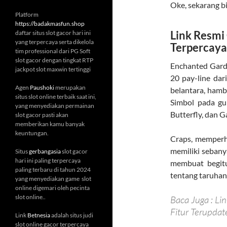
Oke, sekarang b
Platform
https://badakmasfun.shop
Link Resmi 
daftar situs slot gacor hari ini
yang terpercaya serta dikelola
Terpercaya
tim professional dari PG Soft
slot gacor dengan tingkat RTP
Enchanted Gard
jackpot slot maxwin tertinggi
20 pay-line da
Agen
Paushoki
merupakan
belantara, hamb
situs slot online terbaik saat ini,
Simbol pada gu
yang menyediakan permainan
Butterfly, dan G
slot gacor pasti akan
memberikan kamu banyak
keuntungan.
Craps, memperh
memiliki sebany
Situs
gerbangasia
slot gacor
hari ini paling terpercaya
membuat begitu
paling terbaru di tahun 2024
tentang taruhan
yang menyediakan game slot
online digemari oleh pecinta
slot online..
Baca Juga : Li
Fitur Terupda
Link
Betnesia
adalah situs judi
slot online gacor terpercaya