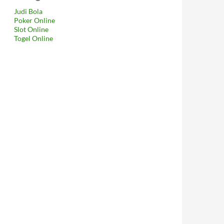
Judi Bola
Poker Online
Slot Online
Togel Online