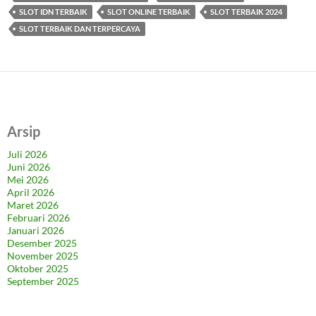
SLOT IDN TERBAIK
SLOT ONLINE TERBAIK
SLOT TERBAIK 2024
SLOT TERBAIK DAN TERPERCAYA
Arsip
Juli 2026
Juni 2026
Mei 2026
April 2026
Maret 2026
Februari 2026
Januari 2026
Desember 2025
November 2025
Oktober 2025
September 2025