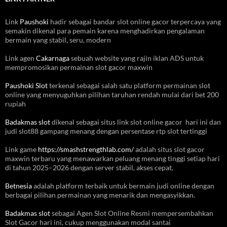
Link
Paushoki
hadir sebagai bandar slot online gacor terpercaya yang
semakin dikenal para pemain karena menghadirkan pengalaman
bermain yang stabil, seru, modern
Link agen
Cakarnaga
sebuah website yang rajin iklan ADS untuk
mempromosikan permainan slot gacor maxwin
Paushoki Slot
terkenal sebagai salah satu platform permainan slot
online yang menyuguhkan pilihan taruhan rendah mulai dari bet 200
rupiah
Badakmas slot
dikenal sebagai situs link slot online gacor hari ini dan
judi slot88 gampang menang dengan persentase rtp slot tertinggi
Link game
https://smashstrengthlab.com/
adalah situs slot gacor
maxwin terbaru yang menawarkan peluang menang tinggi setiap hari
di tahun 2025–2026 dengan server stabil, akses cepat,
Betnesia
adalah platform terbaik untuk bermain judi online dengan
berbagai pilihan permainan yang menarik dan mengasyikkan.
Badakmas slot
sebagai Agen Slot Online Resmi mempersembahkan
Slot Gacor hari ini, cukup menggunakan modal santai