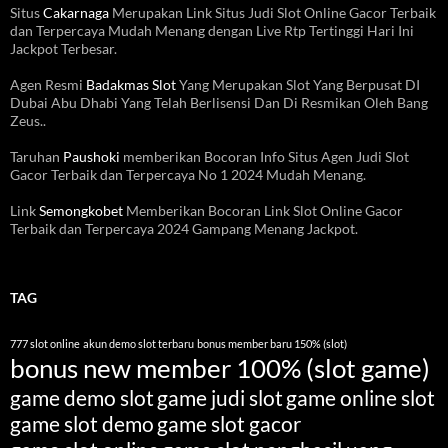
Situs
Cakarnaga
Merupakan Link Situs Judi Slot Online Gacor Terbaik
dan Terpercaya Mudah Menang dengan Live Rtp Tertinggi Hari Ini
Jackpot Terbesar.
Agen Resmi
Badakmas Slot
Yang Merupakan Slot Yang Berpusat DI
Dubai Abu Dhabi Yang Telah Berlisensi Dan Di Resmikan Oleh Bang
Zeus..
Taruhan
Paushoki
memberikan Bocoran Info Situs Agen Judi Slot
Gacor Terbaik dan Terpercaya No 1 2024 Mudah Menang.
Link
Semongkobet
Memberikan Bocoran Link Slot Online Gacor
Terbaik dan Terpercaya 2024 Gampang Menang Jackpot.
TAG
777 slot online
akun demo slot terbaru
bonus member baru 150% (slot)
bonus new member 100% (slot game)
game demo slot
game judi slot
game online slot
game slot demo
game slot gacor