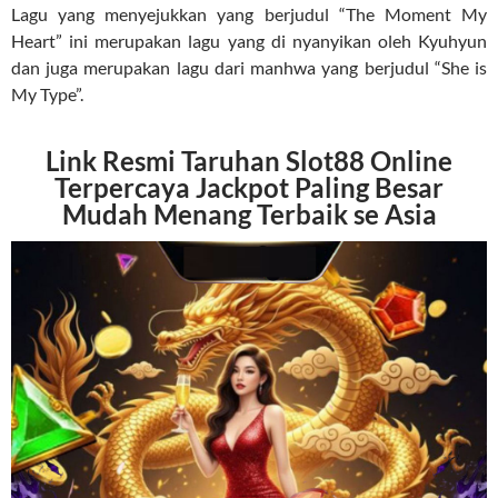
Lagu yang menyejukkan yang berjudul “The Moment My
Heart” ini merupakan lagu yang di nyanyikan oleh Kyuhyun
dan juga merupakan lagu dari manhwa yang berjudul “She is
My Type”.
Link Resmi Taruhan Slot88 Online
Terpercaya Jackpot Paling Besar
Mudah Menang Terbaik se Asia