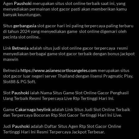
Agen
Paushoki
merupakan situs slot online terbaik saat ini, yang
menyediakan permainan slot gacor pasti akan memberikan kamu
banyak keuntungan.
Situs
gerbangasia
slot gacor hari ini paling terpercaya paling terbaru
di tahun 2024 yang menyediakan game slot online digemari oleh
pecinta slot online..
Link
Betnesia
adalah situs judi slot online gacor terpercaya resmi
menyediakan berbagai game slot gacor terbaik dengan bonus jackpot
maxwin
Betnesia
https://www.asianescortlosangeles.com
merupakan situs
slot gacor luar negeri server Thailand dengan lisensi Pragmatic Play,
Slot88 & PG Soft.
Slot
Paushoki
ialah Nama Situs Game Slot Online Gacor Penghasil
Uang Terbaik Resmi Terpercaya Live Rtp Tertinggi Hari Ini.
Game
Cakarnaga heylink
adalah Link Situs Judi Slot Online Terbaik
dan Terpercaya Bocoran Rtp Slot Gacor Tertinggi Hari Ini Live.
Judi
Paushoki
adalah Daftar Situs Agen Rtp Slot Gacor Online
Tertinggi Hari Ini Resmi Terpercaya Jackpot Terbesar.