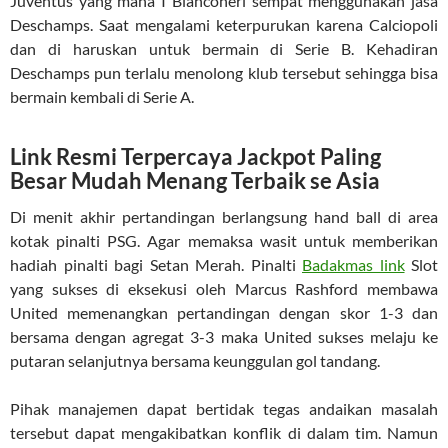
Juventus yang mana I Bianconeri sempat menggunakan jasa
Deschamps. Saat mengalami keterpurukan karena Calciopoli
dan di haruskan untuk bermain di Serie B. Kehadiran
Deschamps pun terlalu menolong klub tersebut sehingga bisa
bermain kembali di Serie A.
Link Resmi Terpercaya Jackpot Paling
Besar Mudah Menang Terbaik se Asia
Di menit akhir pertandingan berlangsung hand ball di area
kotak pinalti PSG. Agar memaksa wasit untuk memberikan
hadiah pinalti bagi Setan Merah. Pinalti
Badakmas link
Slot
yang sukses di eksekusi oleh Marcus Rashford membawa
United memenangkan pertandingan dengan skor 1-3 dan
bersama dengan agregat 3-3 maka United sukses melaju ke
putaran selanjutnya bersama keunggulan gol tandang.
Pihak manajemen dapat bertidak tegas andaikan masalah
tersebut dapat mengakibatkan konflik di dalam tim. Namun