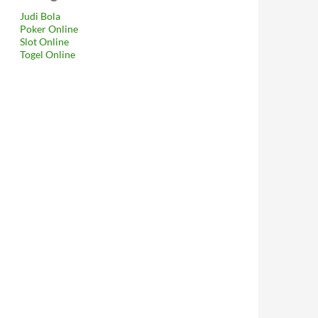
Judi Bola
Poker Online
Slot Online
Togel Online