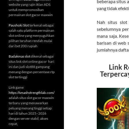
beberapa situs a
website yang rajin iklan ADS
yang tidak efekt
untuk mempromosikan
permainan slot gacor maxwin
Nah situs slot
Paushoki Slot
terkenal sebagai
sebelumnya per
salah satu platform permainan
mana saja. Kese
slot online yang menyuguhkan
pilihan taruhan rendah mulai
barisan di web 
dari bet 200 rupiah
jumlahnya daftar
Badakmas slot
dikenal sebagai
situs link slot online gacor hari
Link R
ini dan judi slot88 gampang
menang dengan persentase rtp
Terperca
slot tertinggi
Link game
https://smashstrengthlab.com/
adalah situs slot gacor maxwin
terbaru yang menawarkan
peluang menang tinggi setiap
hari di tahun 2025–2026
dengan server stabil, akses
cepat,