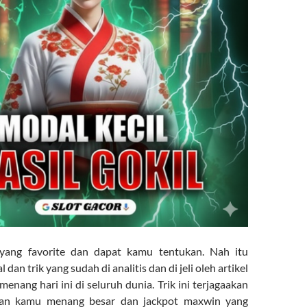
yang favorite dan dapat kamu tentukan. Nah itu
 dan trik yang sudah di analitis dan di jeli oleh artikel
enang hari ini di seluruh dunia. Trik ini terjagaakan
an kamu menang besar dan jackpot maxwin yang