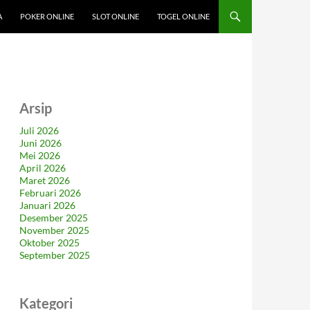
A
POKER ONLINE
SLOT ONLINE
TOGEL ONLINE
Arsip
Juli 2026
Juni 2026
Mei 2026
April 2026
Maret 2026
Februari 2026
Januari 2026
Desember 2025
November 2025
Oktober 2025
September 2025
Kategori