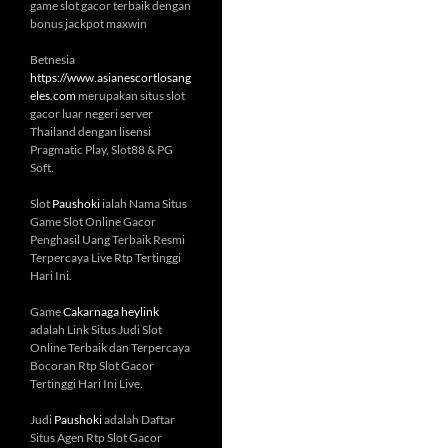
game slot gacor terbaik dengan
bonus jackpot maxwin
Betnesia
https://www.asianescortlosang
eles.com
merupakan situs slot
gacor luar negeri server
Thailand dengan lisensi
Pragmatic Play, Slot88 & PG
Soft.
Slot
Paushoki
ialah Nama Situs
Game Slot Online Gacor
Penghasil Uang Terbaik Resmi
Terpercaya Live Rtp Tertinggi
Hari Ini.
Game
Cakarnaga heylink
adalah Link Situs Judi Slot
Online Terbaik dan Terpercaya
Bocoran Rtp Slot Gacor
Tertinggi Hari Ini Live.
Judi
Paushoki
adalah Daftar
Situs Agen Rtp Slot Gacor