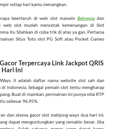
mpir setiap hari kamu menangkan.
erapa beertaruh di web slot maxwin
Betnesia
dan
di web slot mudah mencetak kemenangan di Slot
arena itu Silahkan di coba trik di atas ya gan. Pertama
rmainan Situs Toto slot PG Soft atau Pocket Games
 Gacor Terpercaya Link Jackpot QRIS
 Hari Ini
Ways II adalah daftar nama website slot sah dan
a di indonesia. Sebagai pemain slot tentu mengharap
ang. Buat di mainkan. permainan ini punya nilai RTP
yaitu sebesar 96,95%.
an dan skema gacor slot mahjong ways dua hari ini.
ang dapat menguntungkan yang semakin besar. Jika
nginya. Salah satunya games yang dapat kamu