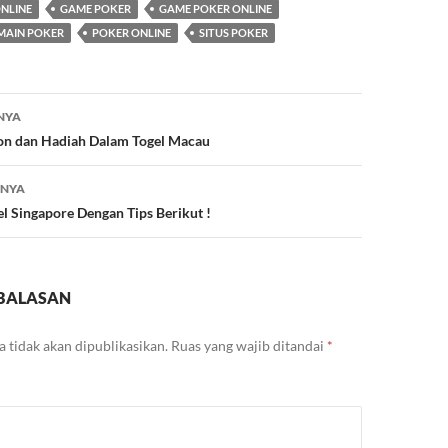
NLINE
GAME POKER
GAME POKER ONLINE
MAIN POKER
POKER ONLINE
SITUS POKER
NYA
on dan Hadiah Dalam Togel Macau
TNYA
l Singapore Dengan Tips Berikut !
BALASAN
 tidak akan dipublikasikan.
Ruas yang wajib ditandai
*