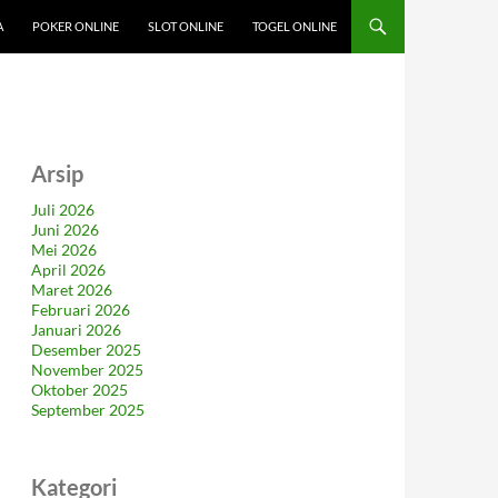
A
POKER ONLINE
SLOT ONLINE
TOGEL ONLINE
Arsip
Juli 2026
Juni 2026
Mei 2026
April 2026
Maret 2026
Februari 2026
Januari 2026
Desember 2025
November 2025
Oktober 2025
September 2025
Kategori