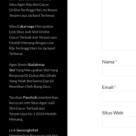
Situs Agen Rtp Slot Gacor
Online Tertinggi Hari Ini Resmi
Terpercaya Jackpot Terbesar.
Situs
Cakarnaga
Merupakan
Link Situs Judi Slot Online
Gacor Terbaik dan Terpercaya
Mudah Menang dengan Live
Rtp Tertinggi Hari Ini Jackpot
Terbesar.
Nama
*
Agen Resmi
Badakmas
Slot
Yang Merupakan Slot Yang
Berpusat DI Dubai Abu Dhabi
Yang Telah Berlisensi Dan Di
Resmikan Oleh Bang Zeus..
Email
*
Taruhan
Paushoki
memberikan
Bocoran Info Situs Agen Judi
Slot Gacor Terbaik dan
Situs Web
Terpercaya No 1 2024 Mudah
Menang.
Link
Semongkobet
Memberikan Bocoran Link Slot