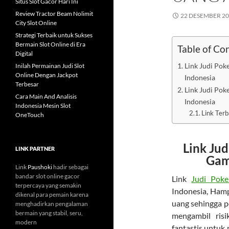
Situs Slot Gacor Hari Ini
Review Tractor Beam Nolimit
22 DESEMBER 2
City Slot Online
Strategi Terbaik untuk Sukses
Bermain Slot Online di Era
Table of Co
Digital
Link Judi Pok
Inilah Permainan Judi Slot
Online Dengan Jackpot
Indonesia
Terbesar
Link Judi Pok
Cara Main And Analisis
Indonesia
Indonesia Mesin Slot
Link Ter
OneTouch
Link Jud
LINK PARTNER
Gam
Link
Paushoki
hadir sebagai
bandar slot online gacor
Link
Judi Poke
terpercaya yang semakin
Indonesia, Ham
dikenal para pemain karena
uang sehingga 
menghadirkan pengalaman
bermain yang stabil, seru,
mengambil ris
modern
fantastis untuk