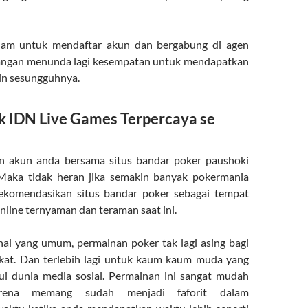
lam untuk mendaftar akun dan bergabung di agen
Jangan menunda lagi kesempatan untuk mendapatkan
in sesungguhnya.
ik IDN Live Games Terpercaya se
an akun anda bersama situs bandar poker paushoki
 Maka tidak heran jika semakin banyak pokermania
ekomendasikan situs bandar poker sebagai tempat
nline ternyaman dan teraman saat ini.
al yang umum, permainan poker tak lagi asing bagi
akat. Dan terlebih lagi untuk kaum kaum muda yang
ui dunia media sosial. Permainan ini sangat mudah
rena memang sudah menjadi faforit dalam