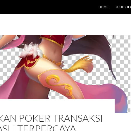
HOME
JUDI BOL
KAN POKER TRANSAKSI
SLI TERPERCAYA