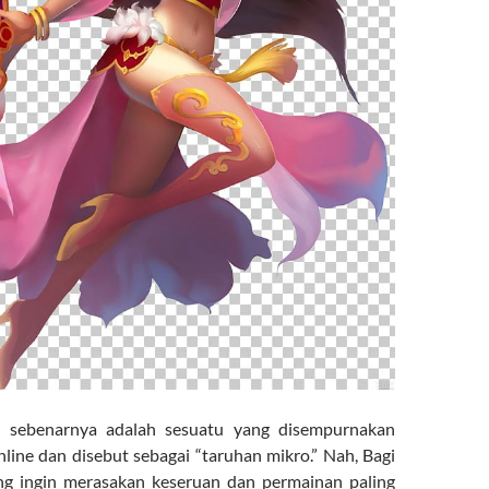
il sebenarnya adalah sesuatu yang disempurnakan
line dan disebut sebagai “taruhan mikro.” Nah, Bagi
g ingin merasakan keseruan dan permainan paling