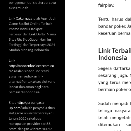
penggemar judi slot terpercaya
fairplay.
akses mudah
Link
Cakarnaga
ialah Agen Judi
Tentu harus da
Game Bo Slot Online Terbaik
bandar poker. 
Promo Bonus Jackpot
keseruan berma
Terbesar dan Link Daftar Nama
Situs Rtp Slot Gacor Hari Ini
Tertinggi dan Terpercaya 2024
Link Terba
Mudah Menang Indonesia.
Indonesia
Link
http://moorenkosicecream.co
Segera daftark
m/
adalah slot online resmi
sekarang juga.
yang menyediakan link
alternatif untuk akses slot yang
yang terus mer
lancar dan aman bagi para
bermain poker o
pemain di Indonesia
Situs
http://gerbangasia-
Sudah menjadi h
up.com/
adalah penyedia situs
telinga masyar
slot
gacor
online
terpercaya di
telah mengetah
tahun 2025 sekaligus
merupakan provider slot88
ditemukan ka
resmi dengan winrate 100%!