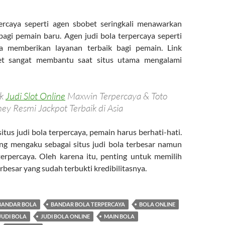
ercaya seperti agen sbobet seringkali menawarkan
agi pemain baru. Agen judi bola terpercaya seperti
a memberikan layanan terbaik bagi pemain. Link
bet sangat membantu saat situs utama mengalami
nk
Judi Slot Online
Maxwin Terpercaya & Toto
ey Resmi Jackpot Terbaik di Asia
tus judi bola terpercaya, pemain harus berhati-hati.
ng mengaku sebagai situs judi bola terbesar namun
terpercaya. Oleh karena itu, penting untuk memilih
rbesar yang sudah terbukti kredibilitasnya.
BANDAR BOLA
BANDAR BOLA TERPERCAYA
BOLA ONLINE
JUDI BOLA
JUDI BOLA ONLINE
MAIN BOLA