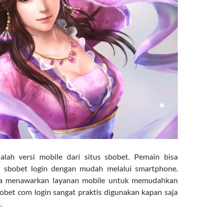
lah versi mobile dari situs sbobet. Pemain bisa
 sbobet login dengan mudah melalui smartphone.
ga menawarkan layanan mobile untuk memudahkan
bet com login sangat praktis digunakan kapan saja
.