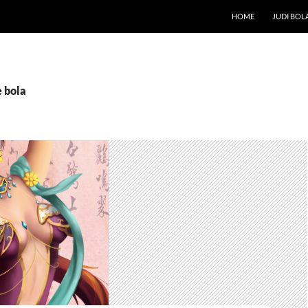
HOME
JUDI BOL
e bola