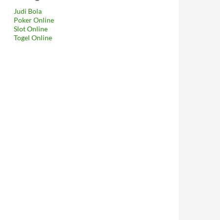
Judi Bola
Poker Online
Slot Online
Togel Online