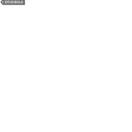
SITUS BOLA