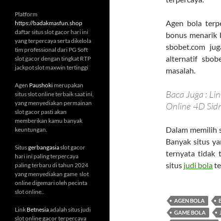
Platform
Agen bola terp
https://badakmasfun.shop
daftar situs slot gacor hari ini
bonus menarik b
yang terpercaya serta dikelola
sbobet.com jug
tim professional dari PG Soft
alternatif sbo
slot gacor dengan tingkat RTP
jackpot slot maxwin tertinggi
masalah.
Agen
Paushoki
merupakan
Baca Juga : Li
situs slot online terbaik saat ini,
yang menyediakan permainan
Online 4D Sidn
slot gacor pasti akan
memberikan kamu banyak
Dalam memilih si
keuntungan.
Banyak situs ya
Situs
gerbangasia
slot gacor
ternyata tidak 
hari ini paling terpercaya
situs
judi bola
te
paling terbaru di tahun 2024
yang menyediakan game slot
online digemari oleh pecinta
slot online..
AGEN BOLA
Link
Betnesia
adalah situs judi
GAME BOLA
slot online gacor terpercaya