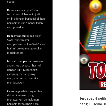
cepat,
Betnesia
adalah platform
terbaik untuk bermain judi
online dengan berbagai pilihan
permainan yang menarik dan
mengasyikkan.
Badakmas slot
sebagai Agen
Slot Online Resmi
mempersembahkan Slot Gacor
hari ini, cukup menggunakan
modal santai
https://roncoparts.com
merup
akan situs slot gacor hari ini
dengan RTP live tertinggi
gampang menang yang
menjamin setiap user akan
mendapatkan
Cakarnaga
adalah login situs
slot online resmi yang
Terdapat 4 pelih
menawarkan pengalaman
nangui, sedia 
bermain terbaik bagi para