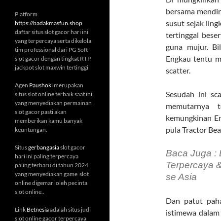
bersama mendiri
Platform
susut sejak ling
https://badakmasfun.shop
daftar situs slot gacor hari ini
tertinggal bese
yang terpercaya serta dikelola
guna mujur. Bi
tim professional dari PG Soft
Engkau tentu m
slot gacor dengan tingkat RTP
jackpot slot maxwin tertinggi
scatter.
Agen
Paushoki
merupakan
Sesudah ini sc
situs slot online terbaik saat ini,
yang menyediakan permainan
memutarnya t
slot gacor pasti akan
kemungkinan En
memberikan kamu banyak
pula Tractor Be
keuntungan.
Situs
gerbangasia
slot gacor
Baca Juga :
hari ini paling terpercaya
Terpercaya 
paling terbaru di tahun 2024
yang menyediakan game slot
se Asia
online digemari oleh pecinta
slot online..
Dan patut paha
Link
Betnesia
adalah situs judi
istimewa dalam 
slot online gacor terpercaya