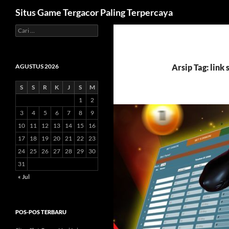
Cari
Situs Game Tergacor Paling Terpercaya
C
Langsung
a
ke
r
isi
i
u
AGUSTUS 2026
Arsip Tag: link
n
t
S
S
R
K
J
S
M
u
1
2
k
:
3
4
5
6
7
8
9
10
11
12
13
14
15
16
17
18
19
20
21
22
23
24
25
26
27
28
29
30
31
« Jul
POS-POS TERBARU