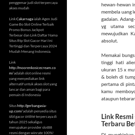
penggemar judi slot terpercaya
hewan-hewan in
akses mudah
membela uang le
gadaian. Adang-
Link
Cakarnaga
ialah Agen Judi
Game Bo Slot Online Terbaik
yg utama sec
Promo Bonus Jackpot
mewujudkan Ka
Terbesar dan Link Daftar Nama
absolut.
Situs Rtp Slot Gacor Hari Ini
Tertinggi dan Terpercaya 2024
Mudah Menang Indonesia.
Memakai bungsu,
tinggi hati al
Link
http://moorenkosicecream.co
ukuran 15 x mutl
m/
adalah slot online resmi
& boleh di tump
yang menyediakan link
pertama di pin
alternatif untuk akses slot yang
lancar dan aman bagi para
kamu memboyo
pemain di Indonesia
ataupun tebara
Situs
http://gerbangasia-
up.com/
adalah penyedia situs
Link Resmi
gacor
terpercaya di
slot
online
tahun 2025 sekaligus
Terbaru Bet
merupakan provider slot88
resmi dengan winrate 100%!
Di mungkinkan 