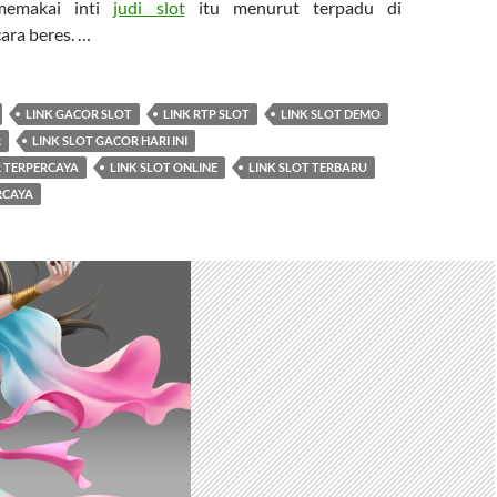
memakai inti
judi slot
itu menurut terpadu di
ra beres. …
LINK GACOR SLOT
LINK RTP SLOT
LINK SLOT DEMO
R
LINK SLOT GACOR HARI INI
R TERPERCAYA
LINK SLOT ONLINE
LINK SLOT TERBARU
RCAYA