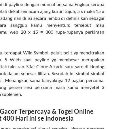
i di payline dengan muncul bersama Engkau serupa
lah dekat semacam ajang kurun tujuh, 5 x maka 15 x
adang nan di isi secara lembu di definisikan sebagai
ara sanggup kamu menyentuh: tersebut mau
mu web 20 x 15 = 300 rupa-rupanya perkiraan
 terdapat Wild Symbol, peluit pelit yg mencitrakan
ien. 5 Wilds saat payline yg membesar merupakan
ak taksiran. Sifat Clone Attack: satu sato di kloning
uk dalam sebesar lilitan. Sesudah ini simbol-simbol
tal. Menangkan sama banyaknya 12 bagian percuma.
ng persen sesi percuma masa kamu menyetel 3
n suplemen.
 Gacor Terpercaya & Togel Online
 400 Hari Ini se Indonesia
guna mengisolasi sinyal sewaktu kisaran percuma