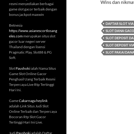
Wins dan nikmat
resmi menyediakan berbagai
game slot gacor terbaik dengan
bonus jackpot maxwin
DAFTAR SLOT VI
Betnesia
https://www.asianescortlosang
SLOT DANA GAC
eles.com
merupakan situs slot
SLOT DEPOSIT D
gacor luar negeri server
SLOT DEPOSIT VI
Thailand dengan lisensi
Pragmatic Play, Slot88 & PG
SLOT PAKAI DAN
Soft.
Slot
Paushoki
ialah Nama Situs
Game Slot Online Gacor
Penghasil Uang Terbaik Resmi
Terpercaya Live Rtp Tertinggi
Hari Ini.
Game
Cakarnaga heylink
adalah Link Situs Judi Slot
Online Terbaik dan Terpercaya
Bocoran Rtp Slot Gacor
Tertinggi Hari Ini Live.
Judi
Paushoki
adalah Daftar