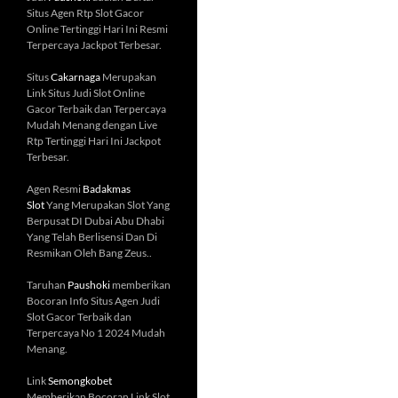
Situs Agen Rtp Slot Gacor
Online Tertinggi Hari Ini Resmi
Terpercaya Jackpot Terbesar.
Situs
Cakarnaga
Merupakan
Link Situs Judi Slot Online
Gacor Terbaik dan Terpercaya
Mudah Menang dengan Live
Rtp Tertinggi Hari Ini Jackpot
Terbesar.
Agen Resmi
Badakmas
Slot
Yang Merupakan Slot Yang
Berpusat DI Dubai Abu Dhabi
Yang Telah Berlisensi Dan Di
Resmikan Oleh Bang Zeus..
Taruhan
Paushoki
memberikan
Bocoran Info Situs Agen Judi
Slot Gacor Terbaik dan
Terpercaya No 1 2024 Mudah
Menang.
Link
Semongkobet
Memberikan Bocoran Link Slot