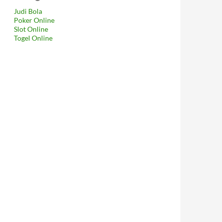
Judi Bola
Poker Online
Slot Online
Togel Online