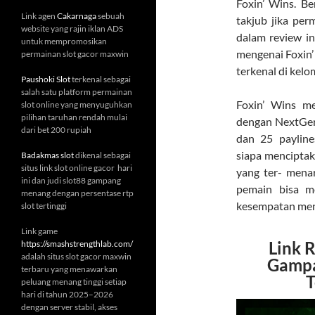
Foxin’ Wins. Be
Link agen
Cakarnaga
sebuah
takjub jika per
website yang rajin iklan ADS
dalam review in
untuk mempromosikan
mengenai Foxin’
permainan slot gacor maxwin
terkenal di kelo
Paushoki Slot
terkenal sebagai
salah satu platform permainan
Foxin’ Wins me
slot online yang menyuguhkan
pilihan taruhan rendah mulai
dengan NextGen
dari bet 200 rupiah
dan 25 paylin
siapa menciptaka
Badakmas slot
dikenal sebagai
situs link slot online gacor hari
yang ter- menar
ini dan judi slot88 gampang
pemain bisa m
menang dengan persentase rtp
kesempatan meng
slot tertinggi
Link game
Link 
https://smashstrengthlab.com/
adalah situs slot gacor maxwin
Gampa
terbaru yang menawarkan
T
peluang menang tinggi setiap
hari di tahun 2025–2026
dengan server stabil, akses