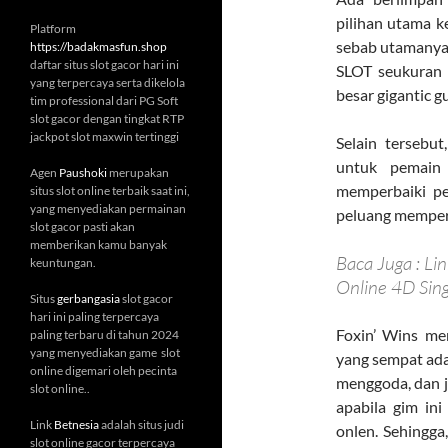
pilihan utama k
Platform
sebab utamanya 
https://badakmasfun.shop
daftar situs slot gacor hari ini
SLOT seukuran 
yang terpercaya serta dikelola
besar gigantic g
tim professional dari PG Soft
slot gacor dengan tingkat RTP
jackpot slot maxwin tertinggi
Selain tersebu
untuk pemain
Agen
Paushoki
merupakan
memperbaiki pe
situs slot online terbaik saat ini,
yang menyediakan permainan
peluang mempero
slot gacor pasti akan
memberikan kamu banyak
Baca Juga : Li
keuntungan.
Online 4D Sing
Situs
gerbangasia
slot gacor
hari ini paling terpercaya
Foxin’ Wins me
paling terbaru di tahun 2024
yang menyediakan game slot
yang sempat ada.
online digemari oleh pecinta
menggoda, dan j
slot online..
apabila gim in
Link
Betnesia
adalah situs judi
onlen. Sehingga
slot online gacor terpercaya