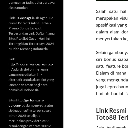
penggemar judi slot terpercaya
akses mudah
Salah satu hal
merupakan visu
Link
Cakarnaga
ialah Agen Judi
Game Bo Slot Online Terbaik
spesifikasi yan
Promo Bonus Jackpot
dalam alam don
Terbesar dan Link Daftar Nama
menyertakan keg
Situs Rtp Slot Gacor Hari Ini
Tertinggi dan Terpercaya 2024
Mudah Menang Indonesia.
Selain gambar y
ciri bonus siap
Link
http://moorenkosicecream.co
satu feature bo
m/
adalah slot online resmi
Dalam di mana p
yang menyediakan link
yang mengundan
alternatif untuk akses slot yang
lancar dan aman bagi para
juga Leprechau
pemain di Indonesia
hadiah-hadiah fa
Situs
http://gerbangasia-
up.com/
adalah penyedia situs
Link Resmi
slot
gacor
online
terpercaya di
tahun 2025 sekaligus
Toto88 Ter
merupakan provider slot88
resmi dengan winrate 100%!
Ada berlimpah