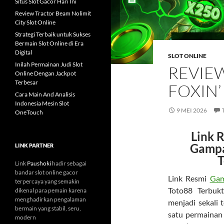
Situs Slot Gacor Hari Ini
Review Tractor Beam Nolimit
City Slot Online
Strategi Terbaik untuk Sukses
Bermain Slot Online di Era
Digital
SLOT ONLINE
Inilah Permainan Judi Slot
REVIE
Online Dengan Jackpot
Terbesar
FOXIN’
Cara Main And Analisis
Indonesia Mesin Slot
9 MEI 2026
OneTouch
Link 
Gampa
LINK PARTNER
T
Link
Paushoki
hadir sebagai
bandar slot online gacor
Link Resmi
Gam
terpercaya yang semakin
Toto88 Terbukt
dikenal para pemain karena
menghadirkan pengalaman
menjadi sekali 
bermain yang stabil, seru,
satu permainan 
modern